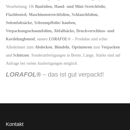
Verarbeitung. Ob
Baufolien, Hand- und Mini-Stretchfolie,
Flachbeutel, Maschinenstretchfolien, Schlauchfolien,
Seitenfaltsäcke, Schrumpffolie/-hauben,
Verpackungsschaumfolien, Abfallsäcke, Druckverschluss- und
Kordelzugbeutel
, unsere
LORAFOL
® – Produkte sind echte
Alleskönner zum
Abdecken
,
Bündeln
,
Optimieren
zum
Verpacken
und
Schützen
. Sonderanfertigungen in Breite, Länge, Stärke sind auf
Anfrage bei vielen Ausfertigungen möglich.
LORAFOL®
– das ist gut verpackt!
Kontakt