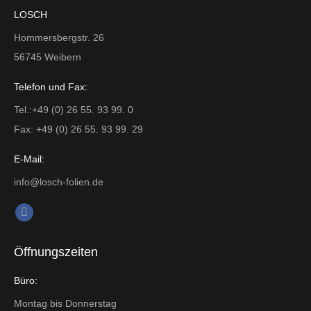
LOSCH
Hommersbergstr. 26
56745 Weibern
Telefon und Fax:
Tel.:+49 (0) 26 55. 93 99. 0
Fax: +49 (0) 26 55. 93 99. 29
E-Mail:
info@losch-folien.de
Finden Sie uns auf:
Facebook
page
Öffnungszeiten
opens
in
Büro:
new
Montag bis Donnerstag
window